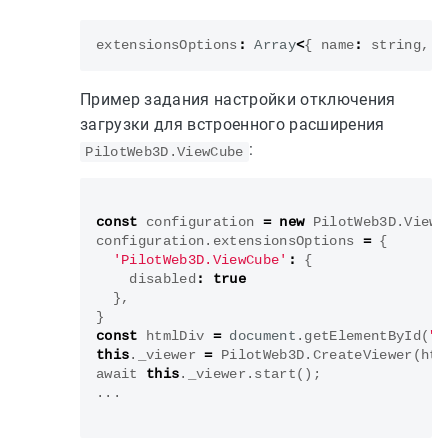
extensionsOptions
:
Array
<
{
name
:
string
,
o
Пример задания настройки отключения
загрузки для встроенного расширения
:
PilotWeb3D.ViewCube
const
configuration
=
new
PilotWeb3D
.
Viewe
configuration
.
extensionsOptions
=
{
'PilotWeb3D.ViewCube'
:
{
disabled
:
true
},
}
const
htmlDiv
=
document
.
getElementById
(
"v
this
.
_viewer
=
PilotWeb3D
.
CreateViewer
(
htm
await
this
.
_viewer
.
start
();
...