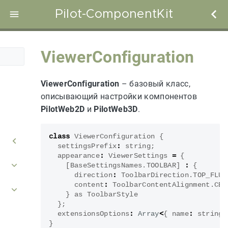
Pilot-ComponentKit
ViewerConfiguration
ViewerConfiguration
– базовый класс,
описывающий настройки компонентов
PilotWeb2D
и
PilotWeb3D
.
class
ViewerConfiguration
{
settingsPrefix
:
string
;
appearance
:
ViewerSettings
=
{
[
BaseSettingsNames
.
TOOLBAR
]
:
{
direction
:
ToolbarDirection
.
TOP_FLUE
content
:
ToolbarContentAlignment
.
CEN
}
as
ToolbarStyle
};
extensionsOptions
:
Array
<
{
name
:
string
,
}