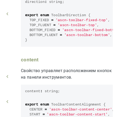
direction
:
string
;
export
enum
ToolbarDirection
{
TOP_FIXED
=
'ascn-toolbar-fixed-top'
,
TOP_FLUENT
=
'ascn-toolbar-top'
,
BOTTOM_FIXED
=
'ascn-toolbar-fixed-botto
BOTTOM_FLUENT
=
'ascn-toolbar-bottom'
,
}
content
Свойство управляет расположением кнопок
на панели инструментов.
content
:
string
;
export
enum
ToolbarContentAlignment
{
CENTER
=
'ascn-toolbar-content-center'
,
START
=
'ascn-toolbar-content-start'
,