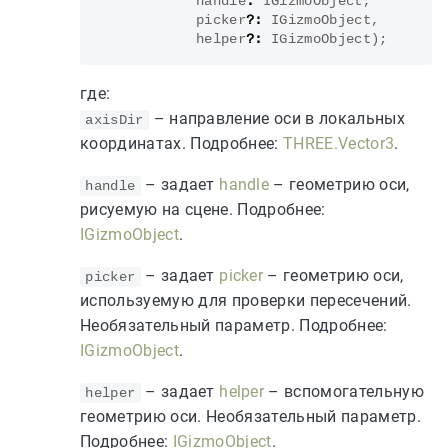
handle
:
IGizmoObject
,
picker
?:
IGizmoObject
,
helper
?:
IGizmoObject
);
где:
– направление оси в локальных
axisDir
координатах. Подробнее:
THREE.Vector3
.
– задает
handle
– геометрию оси,
handle
рисуемую на сцене. Подробнее:
IGizmoObject
.
– задает
picker
– геометрию оси,
picker
используемую для проверки пересечений.
Необязательный параметр. Подробнее:
IGizmoObject
.
– задает
helper
– вспомогательную
helper
геометрию оси. Необязательный параметр.
Подробнее:
IGizmoObject
.