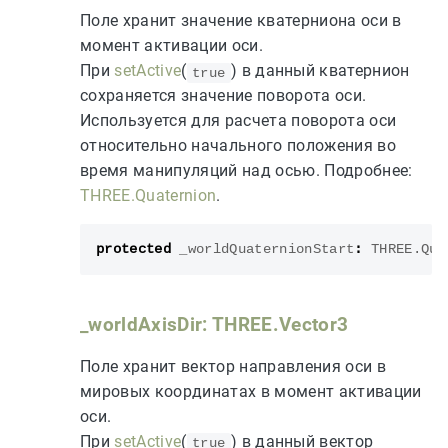
Поле хранит значение кватерниона оси в
момент активации оси.
При
setActive
(
) в данный кватернион
true
сохраняется значение поворота оси.
Используется для расчета поворота оси
относительно начального положения во
время манипуляций над осью. Подробнее:
THREE.Quaternion
.
protected
_worldQuaternionStart
:
THREE
.
Qua
_worldAxisDir: THREE.Vector3
Поле хранит вектор направления оси в
мировых координатах в момент активации
оси.
При
setActive
(
) в данный вектор
true