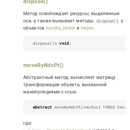
dispose()
Метод освобождает ресурсы, выделенные
оси, а также вызывает методы
у
dispose()
объектов
handle
,
picker
и
helper
.
dispose
()
:
void
;
moveByNdcPt()
Абстрактный метод, вычисляет матрицу
трансформации объекта, вызванной
манипуляциями с осью.
abstract
moveByNdcPt
(
ndcPos
:
THREE
.
Vecto
где: