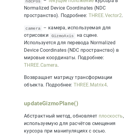
–
текущее положение
курсора в
ndcPos
Normalized Device Coordinates (NDC
пространство). Подробнее:
THREE.Vector2
.
– камера, используемая для
camera
отрисовки
на сцене.
GizmoAxis
Используется для перевода Normalized
Device Coordinates (NDC пространство) в
мировые координаты. Подробнее:
THREE.Camera
.
Возвращает матрицу трансформации
объекта. Подробнее:
THREE.Matrix4
.
updateGizmoPlane()
Абстрактный метод, обновляет
плоскость
,
используемую для расчётов смещения
курсора при манипуляциях с осью.