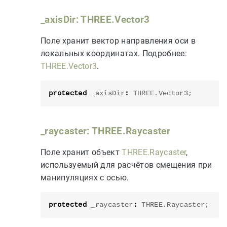
_axisDir: THREE.Vector3
Поле хранит вектор направления оси в
локальных координатах. Подробнее:
THREE.Vector3
.
protected
_axisDir
:
THREE
.
Vector3
;
_raycaster: THREE.Raycaster
Поле хранит объект
THREE.Raycaster
,
используемый для расчётов смещения при
манипуляциях с осью.
protected
_raycaster
:
THREE
.
Raycaster
;