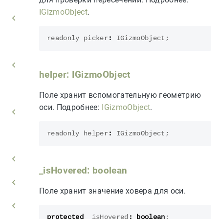
IGizmoObject
.
readonly
picker
:
IGizmoObject
;
helper: IGizmoObject
Поле хранит вспомогательную геометрию
оси. Подробнее:
IGizmoObject
.
readonly
helper
:
IGizmoObject
;
_isHovered: boolean
Поле хранит значение ховера для оси.
protected
_isHovered
:
boolean
;