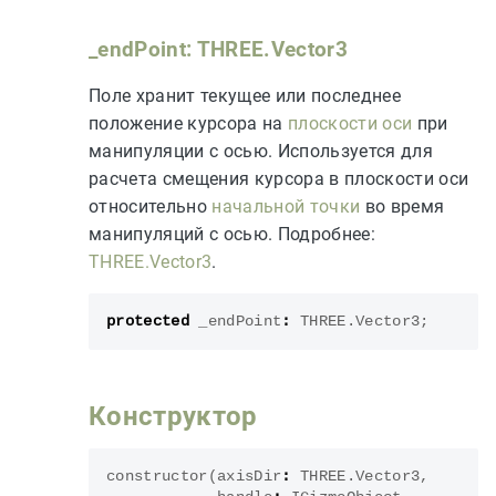
_endPoint: THREE.Vector3
Поле хранит текущее или последнее
положение курсора на
плоскости оси
при
манипуляции с осью. Используется для
расчета смещения курсора в плоскости оси
относительно
начальной точки
во время
манипуляций с осью. Подробнее:
THREE.Vector3
.
protected
_endPoint
:
THREE
.
Vector3
;
Конструктор
constructor
(
axisDir
:
THREE
.
Vector3
,