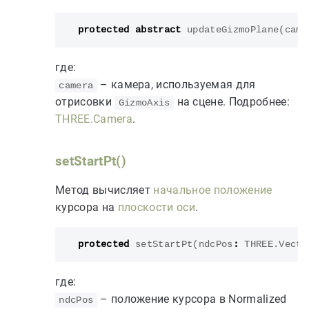
protected
abstract
updateGizmoPlane
(
came
где:
– камера, используемая для
camera
отрисовки
на сцене. Подробнее:
GizmoAxis
THREE.Camera
.
setStartPt()
Метод вычисляет
начальное положение
курсора на
плоскости оси
.
protected
setStartPt
(
ndcPos
:
THREE
.
Vecto
где:
– положение курсора в Normalized
ndcPos