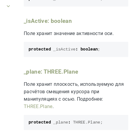
_isActive: boolean
Поле хранит значение активности оси.
protected
_isActive
:
boolean
;
_plane: THREE.Plane
Поле хранит плоскость, используемую для
расчётов смещения курсора при
манипуляциях с осью. Подробнее:
THREE.Plane
.
protected
_plane
:
THREE
.
Plane
;