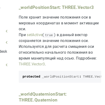
_worldPositionStart: THREE.Vector3
r
Поле хранит значение положения оси в
мировых координатах в момент активации
оси.
При
setActive
(
) в данный вектор
true
сохраняется значение положения оси.
Используется для расчета смещения оси
desk
относительно начального положения во
время манипуляций над осью. Подробнее:
THREE.Vector3
.
protected
_worldPositionStart
:
THREE
.
Vecto
_worldQuaternionStart:
THREE.Quaternion