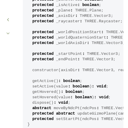
protected
_isActive
:
boolean
;
protected
_plane
:
THREE
.
Plane
;
protected
_axisDir
:
THREE
.
Vector3
;
protected
_raycaster
:
THREE
.
Raycaster
;
protected
_worldPositionStart
:
THREE
.
Vec
protected
_worldQuaternionStart
:
THREE
.
Q
protected
_worldAxisDir
:
THREE
.
Vector3
;
protected
_startPoint
:
THREE
.
Vector3
;
protected
_endPoint
:
THREE
.
Vector3
;
constructor
(
axisDir
:
THREE
.
Vector3
,
read
getActive
()
:
boolean
;
setActive
(
value
:
boolean
)
:
void
;
getHovered
()
:
boolean
;
setHovered
(
value
:
boolean
)
:
void
;
dispose
()
:
void
;
abstract
moveByNdcPt
(
ndcPos
:
THREE
.
Vecto
protected
abstract
updateGizmoPlane
(
came
protected
setStartPt
(
ndcPos
:
THREE
.
Vecto
}