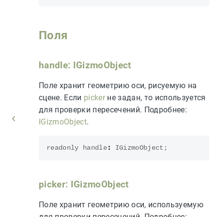
Поля
handle: IGizmoObject
Поле хранит геометрию оси, рисуемую на
сцене. Если
picker
не задан, то используется
для проверки пересечений. Подробнее:
IGizmoObject
.
readonly
handle
:
IGizmoObject
;
picker: IGizmoObject
Поле хранит геометрию оси, используемую
для проверки пересечений. Подробнее: