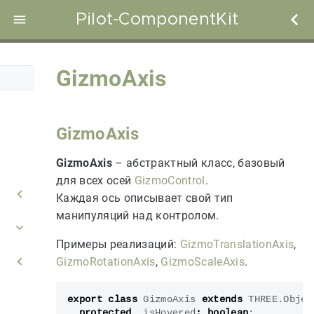
Pilot-ComponentKit
GizmoAxis
GizmoAxis
GizmoAxis
– абстрактный класс, базовый
для всех осей
GizmoControl
.
Каждая ось описывает свой тип
манипуляций над контролом.
Примеры реализаций:
GizmoTranslationAxis
,
GizmoRotationAxis
,
GizmoScaleAxis
.
export
class
GizmoAxis
extends
THREE
.
Objec
protected
_isHovered
:
boolean
;