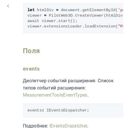
let
htmlDiv
=
document
.
getElementById
(
'pil
viewer
=
PilotWeb3D
.
CreateViewer
(
htmlDiv
);
await
viewer
.
start
();
viewer
.
extensionsLoader
.
loadExtension
(
"Pil
Поля
events
Диспетчер событий расширения. Список
типов событий расширения:
MeasurementToolsEventTypes
.
events
:
IEventsDispatcher
;
Подробнее:
IEventsDispatcher
.