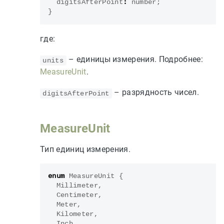
digitsAfterPoint
:
number
;
}
где:
– единицы измерения. Подробнее:
units
MeasureUnit
.
– разрядность чисел.
digitsAfterPoint
MeasureUnit
Тип единиц измерения.
enum
MeasureUnit
{
Millimeter
,
Centimeter
,
Meter
,
Kilometer
,
Inch
,