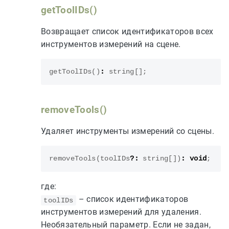
getToolIDs()
Возвращает список идентификаторов всех
инструментов измерений на сцене.
getToolIDs
()
:
string
[];
removeTools()
Удаляет инструменты измерений со сцены.
removeTools
(
toolIDs
?:
string
[])
:
void
;
где:
– список идентификаторов
toolIDs
инструментов измерений для удаления.
Необязательный параметр. Если не задан,