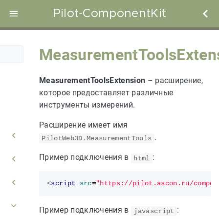
Pilot-ComponentKit
MeasurementToolsExten
MeasurementToolsExtension
– расширение,
которое предоставляет различные
инструменты измерений.
Расширение имеет имя
.
PilotWeb3D.MeasurementTools
Пример подключения в
:
html
<
script
src
=
"https://pilot.ascon.ru/compon
Пример подключения в
:
javascript