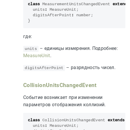
class
MeasurementUnitsChangedEvent
extends
units
:
MeasureUnit
;
digitsAfterPoint
:
number
;
}
где:
– единицы измерения. Подробнее:
units
MeasureUnit
.
– разрядность чисел.
digitsAfterPoint
CollisionUnitsChangedEvent
Событие возникает при изменении
параметров отображения коллизий.
class
CollisionUnitsChangedEvent
extends
E
units
:
MeasureUnit
;