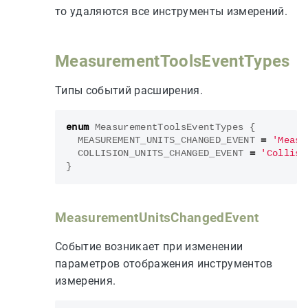
то удаляются все инструменты измерений.
MeasurementToolsEventTypes
Типы событий расширения.
enum
MeasurementToolsEventTypes
{
MEASUREMENT_UNITS_CHANGED_EVENT
=
'Measu
COLLISION_UNITS_CHANGED_EVENT
=
'Collisi
}
MeasurementUnitsChangedEvent
Событие возникает при изменении
параметров отображения инструментов
измерения.