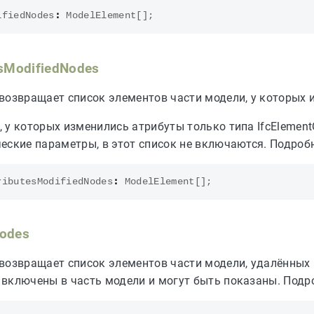
ifiedNodes
:
ModelElement
[];
esModifiedNodes
возвращает список элементов части модели, у которых 
 у которых изменились атрибуты только типа IfcElementQ
еские параметры, в этот список не включаются. Подроб
ributesModifiedNodes
:
ModelElement
[];
Nodes
возвращает список элементов части модели, удалённых 
включены в часть модели и могут быть показаны. Подр