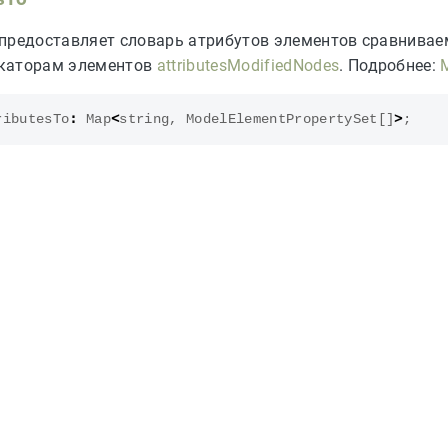
предоставляет словарь атрибутов элементов сравнивае
каторам элементов
attributesModifiedNodes
. Подробнее:
ributesTo
:
Map
<
string
,
ModelElementPropertySet
[]
>
;