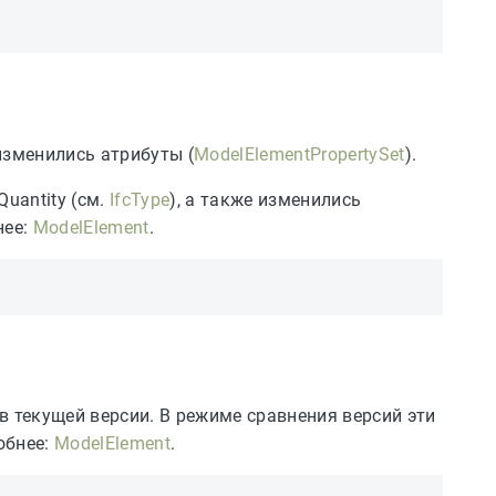
изменились атрибуты (
ModelElementPropertySet
).
uantity (см.
IfcType
), а также изменились
нее:
ModelElement
.
в текущей версии. В режиме сравнения версий эти
обнее:
ModelElement
.