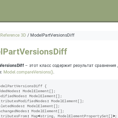
 Reference 3D
/
ModelPartVersionsDiff
PartVersionsDiff
VersionsDiff
– этот класс содержит результат сравнения
е:
Model.compareVersions()
.
odelPartVersionsDiff
{
ddedNodes
:
ModelElement
[];
odifiedNodes
:
ModelElement
[];
ttributesModifiedNodes
:
ModelElement
[];
eletedNodes
:
ModelElement
[];
nchangedNodes
:
ModelElement
[];
ttributesFrom
:
Map
<
string
,
ModelElementPropertySet
[]
>
;