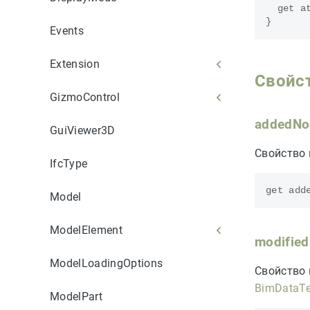
get
a
}
Events
Extension
Свойс
GizmoControl
addedNo
GuiViewer3D
Свойство 
IfcType
get
add
Model
ModelElement
modifie
ModelLoadingOptions
Свойство 
BimDataTe
ModelPart