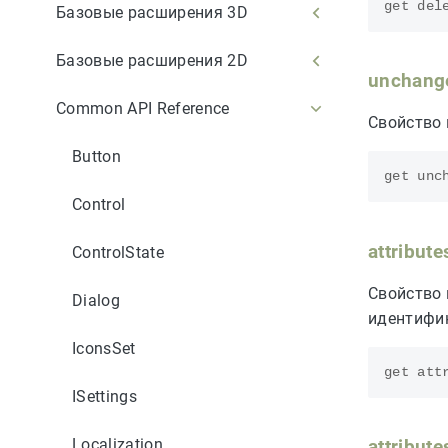
get
del
Базовые расширения 3D
Базовые расширения 2D
unchang
Common API Reference
Свойство 
Button
get
unc
Control
attribut
ControlState
Свойство 
Dialog
идентифи
IconsSet
get
att
ISettings
Localization
attribut