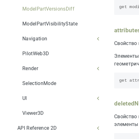
get
mod
ModelPartVersionsDiff
ModelPartVisibilityState
attribut
Navigation
Свойство 
PilotWeb3D
Элементы,
геометрич
Render
get
att
SelectionMode
UI
deleted
Viewer3D
Свойство 
элементы 
API Reference 2D