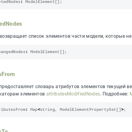
etedNodes
:
ModelElement
[];
edNodes
возвращает список элементов части модели, которые не
hangedNodes
:
ModelElement
[];
esFrom
предоставляет словарь атрибутов элементов текущей ве
каторам элементов
attributesModifiedNodes
. Подробнее:
ributesFrom
:
Map
<
string
,
ModelElementPropertySet
[]
>
;
esTo