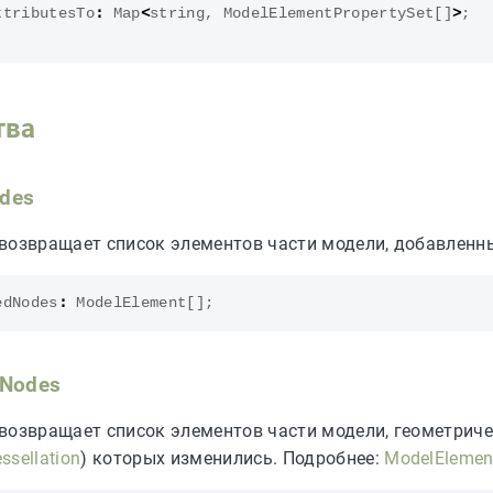
ttributesTo
:
Map
<
string
,
ModelElementPropertySet
[]
>
;
тва
des
возвращает список элементов части модели, добавленн
edNodes
:
ModelElement
[];
dNodes
возвращает список элементов части модели, геометриче
ssellation
) которых изменились. Подробнее:
ModelElemen