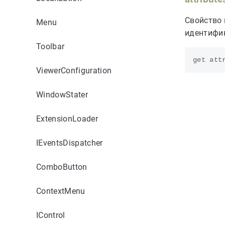
Свойство 
Menu
идентифи
Toolbar
get
att
ViewerConfiguration
WindowStater
ExtensionLoader
IEventsDispatcher
ComboButton
ContextMenu
IControl