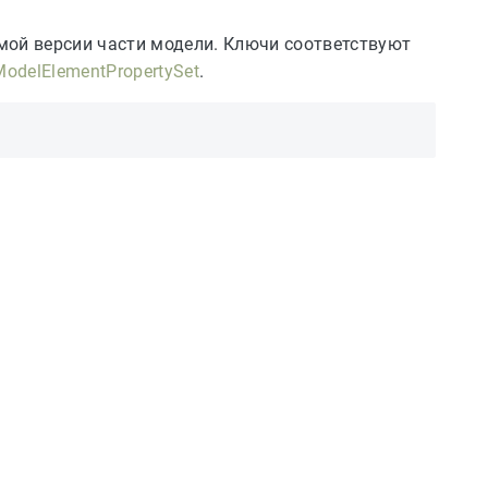
мой версии части модели. Ключи соответствуют
ModelElementPropertySet
.