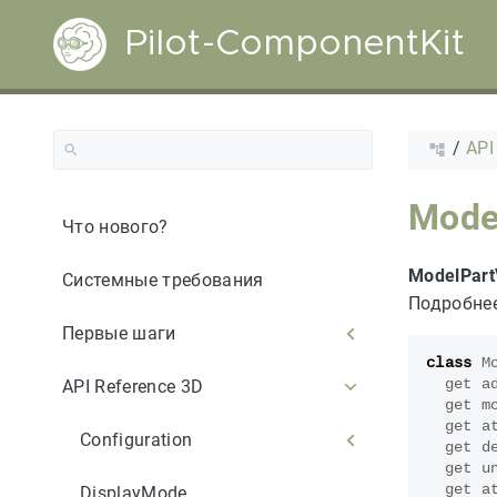
Pilot-ComponentKit
/
API
Model
Что нового?
ModelPart
Системные требования
Подробне
Первые шаги
class
M
API Reference 3D
get
a
get
m
get
a
Configuration
get
d
get
u
get
a
DisplayMode