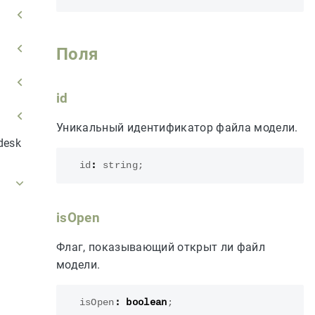
Поля
id
Уникальный идентификатор файла модели.
desk
id
:
string
;
isOpen
Флаг, показывающий открыт ли файл
модели.
isOpen
:
boolean
;