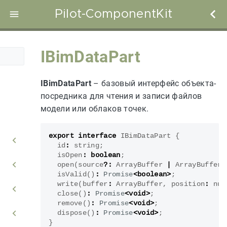
Pilot-ComponentKit
IBimDataPart
IBimDataPart
– базовый интерфейс объекта-
посредника для чтения и записи файлов
модели или облаков точек.
export
interface
IBimDataPart
{
id
:
string
;
isOpen
:
boolean
;
open
(
source
?:
ArrayBuffer
|
ArrayBufferV
isValid
()
:
Promise
<
boolean
>
;
write
(
buffer
:
ArrayBuffer
,
position
:
num
close
()
:
Promise
<
void
>
;
remove
()
:
Promise
<
void
>
;
dispose
()
:
Promise
<
void
>
;
}