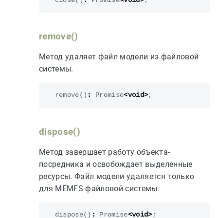
close
()
:
Promise
<
void
>
;
remove()
Метод удаляет файл модели из файловой
системы.
remove
()
:
Promise
<
void
>
;
dispose()
Метод завершает работу объекта-
посредника и освобождает выделенные
ресурсы. Файл модели удаляется только
для MEMFS файловой системы.
dispose
()
:
Promise
<
void
>
;