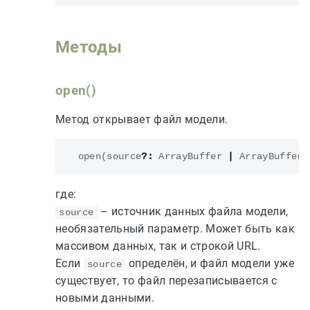
Методы
open()
Метод открывает файл модели.
open
(
source
?:
ArrayBuffer
|
ArrayBufferV
где:
– источник данных файла модели,
source
необязательный параметр. Может быть как
массивом данных, так и строкой URL.
Если
определён, и файл модели уже
source
существует, то файл перезаписывается с
новыми данными.